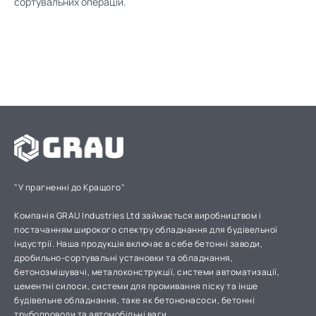
сортувальних операцій.
"У прагненні до Кращого"
Компанія GRAU Industries Ltd займається виробництвом і
постачанням широкого спектру обладнання для будівельної
індустрії. Наша продукція включає в себе бетонні заводи,
дробильно-сортувальні установки та обладнання,
бетонозмішувачі, металоконструкції, системи автоматизації,
цементні силоси, системи для промивання піску та інше
будівельне обладнання, таке як бетононасоси, бетонні
трубопроводи та автомобільні ваги.