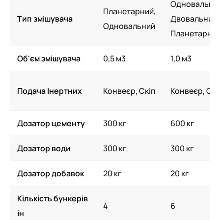
Одновальний
Планетарний,
Тип змішувача
Двовальний,
Одновальний
Планетарни
Об'єм змішувача
0,5 м3
1,0 м3
Подача Інертних
Конвеєр, Скіп
Конвеєр, Скі
Дозатор цементу
300 кг
600 кг
Дозатор води
300 кг
300 кг
Дозатор добавок
20 кг
20 кг
Кількість бункерів
4
6
ін