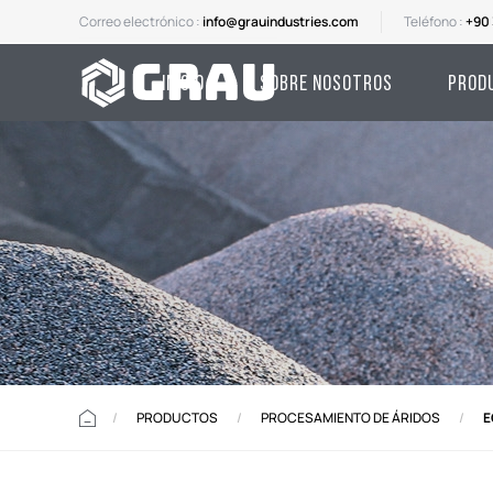
Correo electrónico :
info@grauindustries.com
Teléfono :
+90 
INICIO
SOBRE NOSOTROS
PROD
/
PRODUCTOS
/
PROCESAMIENTO DE ÁRIDOS
/
E